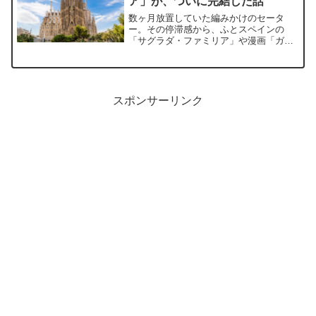
ア」が、ついに完結した話
高揚感を、あなたも一緒に。
数ヶ月放置していた編みかけのセータ
ー。その停滞感から、ふとスペインの
「サグラダ・ファミリア」や漫画「ガラ
スの仮面」の未完の美に思いを馳せてみ
ました。壮大なロマンと、日常の手仕
事。迷走したセーター作りがたどり着い
た、意外な（？）結末とは？
スポンサーリンク