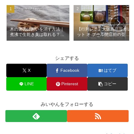
木の箸のにおいを消す方法｜
【行列レポ】大阪高島屋ガレ
煮沸で生乾き臭は取れる？実
ット オ ブール開店前の並び
際に試してみた
方＆贅沢爆買い食べ比べレビ
ュー！
シェアする
X
Facebook
はてブ
LINE
Pinterest
コピー
みいやんをフォローする