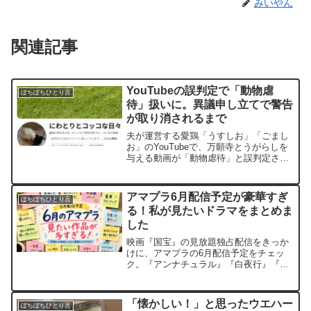
みいやん
関連記事
YouTubeの誤判定で「動物虐
ぼちぼちひとり言
待」扱いに。異議申し立てで警告
が取り消されるまで
夫が運営する愛鶏「うすしお」「ごまし
お」のYouTubeで、万願寺とうがらしを
与える動画が「動物虐待」と誤判定され
コミュニティガイドライン警告を受けま
した。異議申し立ての内容や結果、そし
て飼い主として感じたことを実体験とし
アマプラ6月配信予定が豪華すぎ
ぼちぼちひとり言
て綴ります。
る！私が見たいドラマをまとめま
した
映画『国宝』の見放題独占配信をきっか
けに、アマプラの6月配信予定をチェッ
ク。『アンナチュラル』『白夜行』『タ
イガー＆ドラゴン』『空飛ぶ広報室』な
ど、気になるドラマを個人的な視点で紹
介します。
「懐かしい！」と思ったウエハー
ぼちぼちひとり言