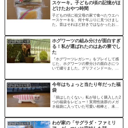
スケーキ。子どもの頃の記憶がほ
どけたおやつ時間
子どもの頃に祖父母の家で食べたウエハ
ースケーキを、何十年ぶりに見つけまし
た。昔はそれほど好きではなかったお菓
子を大人になって食べてみた感想と、予
想以上においしかったクラムケーキを紹
介。お菓子をきっかけに、過去の記憶と
ホグワーツの組み分けが面白すぎ
ぼちぼちひとり言
今のおやつ時間について考えました。
る！私が選ばれたのはあの寮でし
た
『ホグワーツレガシー』をプレイして感
じた、ホグワーツの寮分けの面白さにつ
いて綴りました。グリフィンドール、ス
リザリン、レイブンクロー、ハッフルパ
フそれぞれの特徴や、実際に組み分けさ
れた結果もご紹介。あなたならどの寮？
今年はちょっと当たり年だった福
ぼちぼちひとり言
袋
「損はしたくない」私が珍しく購入した2
つの福袋をレビュー！実用性抜群のメガ
ネ福袋に入っていた可愛い相棒と、未知
の色に挑戦することになった毛糸のアソ
ート。新しいセーターを編みたくなるよ
うな、予想外の「当たり」を引き寄せた
わが家の「サグラダ・ファミリ
ぼちぼちひとり言
エピソードです。福袋を待つ時間のあの