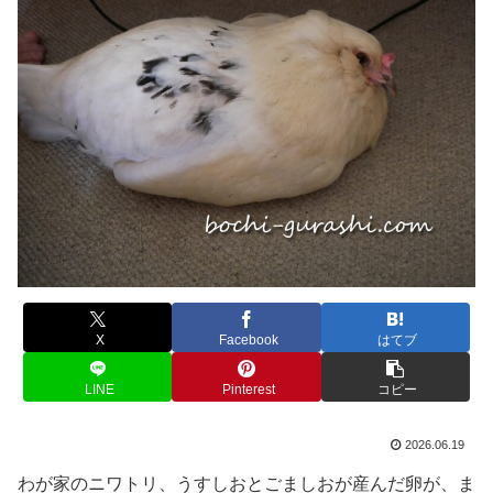
X
Facebook
はてブ
LINE
Pinterest
コピー
2026.06.19
わが家のニワトリ、うすしおとごましおが産んだ卵が、ま