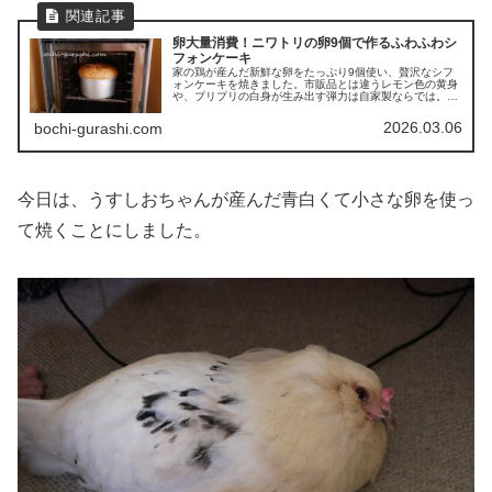
卵大量消費！ニワトリの卵9個で作るふわふわシ
フォンケーキ
家の鶏が産んだ新鮮な卵をたっぷり9個使い、贅沢なシフ
ォンケーキを焼きました。市販品とは違うレモン色の黄身
や、プリプリの白身が生み出す弾力は自家製ならでは。明
日のお客様とのお茶会が楽しみになる、こだわりの手作り
スイーツ日記です。
2026.03.06
bochi-gurashi.com
今日は、うすしおちゃんが産んだ青白くて小さな卵を使っ
て焼くことにしました。